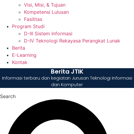
Visi, Misi, & Tujuan
Kompetensi Lulusan
Fasilitas
Program Studi
D-III Sistem Informasi
D-IV Teknologi Rekayasa Perangkat Lunak
Berita
E-Learning
Kontak
Berita JTIK
Informasi terbaru dan kegiatan Jurusan Teknologi Informasi
dan Komputer
Search