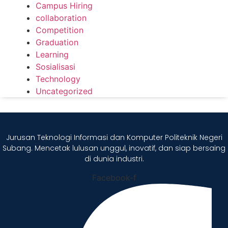
Campus Hiring
collaboration
Competition
Graduation
Learning
Sosialisasi
Technology
Uncategorized
Jurusan Teknologi Informasi dan Komputer Politeknik Negeri
Subang. Mencetak lulusan unggul, inovatif, dan siap bersaing
di dunia industri.
Facebook-f